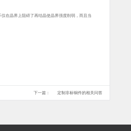
不仅在晶界上阻碍了再结晶使晶界强度削弱，而且当
下一篇：
定制非标铜件的相关问答