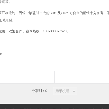
青铜等。
格控制，因铜中渗硫时生成的Cuz0及Cu2S对合金的塑性十分有害，
轧时开裂。
完善，欢迎合作。咨询热线：139-3883-7628。
m/
分享到：
0
用手机看