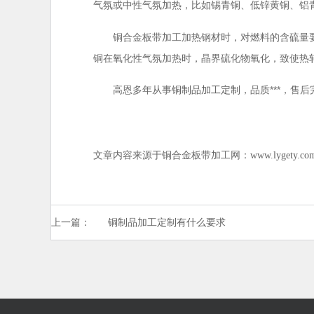
气氛或中性气氛加热，比如锡青铜、低锌黄铜、铝
铜合金板带加工加热钢材时，对燃料的含硫量要严
铜在氧化性气氛加热时，晶界硫化物氧化，致使热
高恩多年从事
，品质***，售后
铜制品加工定制
文章内容来源于铜合金板带加工网：
www.lygety.co
上一篇：
铜制品加工定制有什么要求