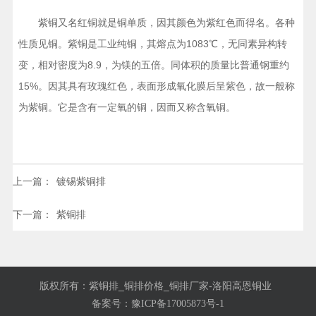
紫铜又名红铜就是铜单质，因其颜色为紫红色而得名。各种
性质见铜。紫铜是工业纯铜，其熔点为1083℃，无同素异构转
变，相对密度为8.9，为镁的五倍。同体积的质量比普通钢重约
15%。因其具有玫瑰红色，表面形成氧化膜后呈紫色，故一般称
为紫铜。它是含有一定氧的铜，因而又称含氧铜。
上一篇：
镀锡紫铜排
下一篇：
紫铜排
版权所有：紫铜排_铜排价格_铜排厂家-洛阳高恩铜业
备案号：
豫ICP备17005873号-1